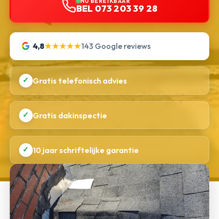
NU BEREIKBAAR
BEL 073 203 39 28
4,8
★★★★★
143 Google reviews
✓
Gratis telefonisch advies
✓
Gratis dakinspectie
✓
10 jaar schriftelijke garantie