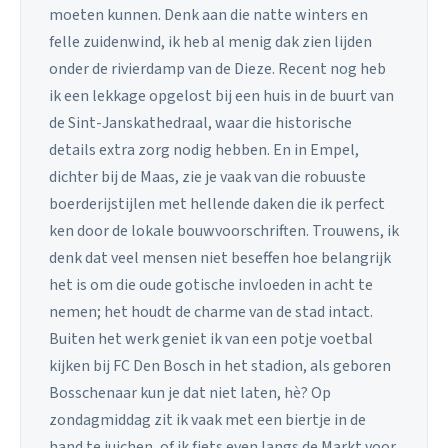
moeten kunnen. Denk aan die natte winters en
felle zuidenwind, ik heb al menig dak zien lijden
onder de rivierdamp van de Dieze. Recent nog heb
ik een lekkage opgelost bij een huis in de buurt van
de Sint-Janskathedraal, waar die historische
details extra zorg nodig hebben. En in Empel,
dichter bij de Maas, zie je vaak van die robuuste
boerderijstijlen met hellende daken die ik perfect
ken door de lokale bouwvoorschriften. Trouwens, ik
denk dat veel mensen niet beseffen hoe belangrijk
het is om die oude gotische invloeden in acht te
nemen; het houdt de charme van de stad intact.
Buiten het werk geniet ik van een potje voetbal
kijken bij FC Den Bosch in het stadion, als geboren
Bosschenaar kun je dat niet laten, hè? Op
zondagmiddag zit ik vaak met een biertje in de
hand te juichen, of ik fiets even langs de Markt voor