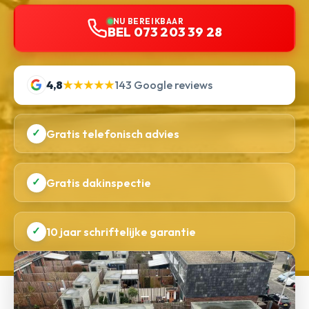
NU BEREIKBAAR
BEL 073 203 39 28
4,8
★★★★★
143 Google reviews
✓
Gratis telefonisch advies
✓
Gratis dakinspectie
✓
10 jaar schriftelijke garantie