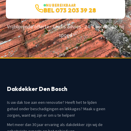
NU BEREIKBAAR
BEL 073 203 39 28
Vrijblijvende offerte · Gratis advies · 24/7 bereikbaar bij
spoed
Dakdekker Den Bosch
Is uw dak toe aan een renovatie? Heeft het te lijden
gehad onder beschadigingen en lekkages? Maak u geen
zorgen, want wij zijn er om u te helpen!
Met meer dan 30 jaar ervaring als dakdekker zijn wij de