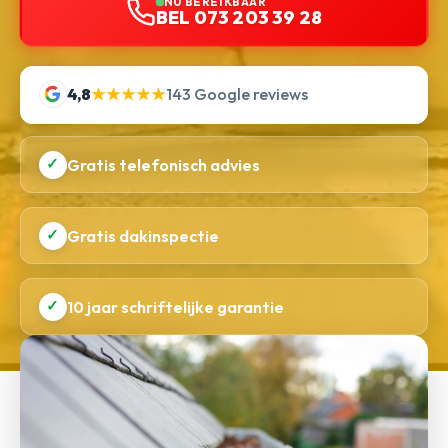
NU BEREIKBAAR
BEL 073 203 39 28
4,8
★★★★★
143 Google reviews
✓
Gratis telefonisch advies
✓
Gratis dakinspectie
✓
10 jaar schriftelijke garantie