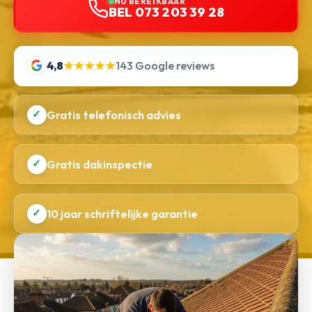
NU BEREIKBAAR
BEL 073 203 39 28
4,8
★★★★★
143 Google reviews
✓
Gratis telefonisch advies
✓
Gratis dakinspectie
✓
10 jaar schriftelijke garantie