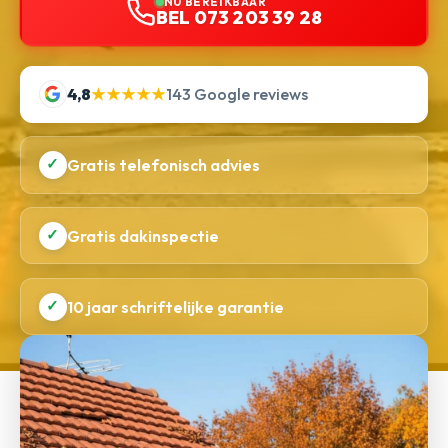
NU BEREIKBAAR
BEL 073 203 39 28
4,8
★★★★★
143 Google reviews
✓
Gratis telefonisch advies
✓
Gratis dakinspectie
✓
10 jaar schriftelijke garantie