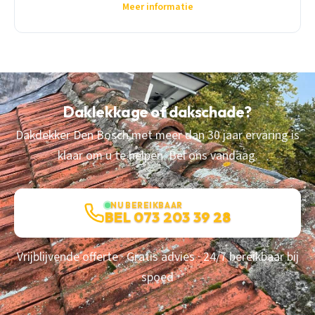
Meer informatie
Daklekkage of dakschade?
Dakdekker Den Bosch met meer dan 30 jaar ervaring is
klaar om u te helpen. Bel ons vandaag.
NU BEREIKBAAR
BEL 073 203 39 28
Vrijblijvende offerte · Gratis advies · 24/7 bereikbaar bij
spoed