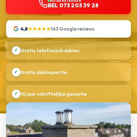
NU BEREIKBAAR
BEL 073 203 39 28
4,8
★★★★★
143 Google reviews
✓
Gratis telefonisch advies
✓
Gratis dakinspectie
✓
10 jaar schriftelijke garantie