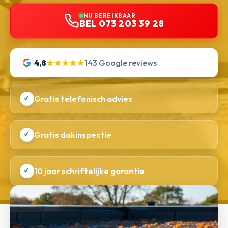
NU BEREIKBAAR
BEL 073 203 39 28
4,8
★★★★★
143 Google reviews
✓
Gratis telefonisch advies
✓
Gratis dakinspectie
✓
10 jaar schriftelijke garantie