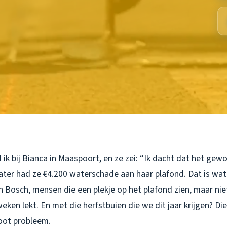
 ik bij Bianca in Maaspoort, en ze zei: “Ik dacht dat het g
later had ze €4.200 waterschade aan haar plafond. Dat is wa
en Bosch, mensen die een plekje op het plafond zien, maar n
weken lekt. En met die herfstbuien die we dit jaar krijgen? Die
oot probleem.