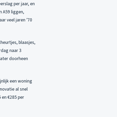
rslag per jaar, en
n A59 liggen,
aar veel jaren ’70
heurtjes, blaasjes,
rdag naar 3
water doorheen
jnlijk een woning
novatie al snel
5 en €285 per