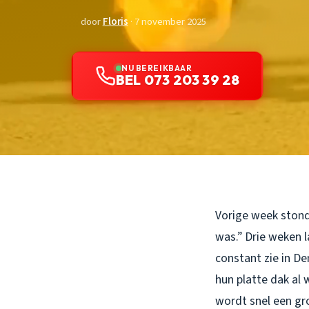
door
Floris
· 7 november 2025
NU BEREIKBAAR
BEL 073 203 39 28
Vorige week stond
was.” Drie weken 
constant zie in D
hun platte dak al 
wordt snel een gr