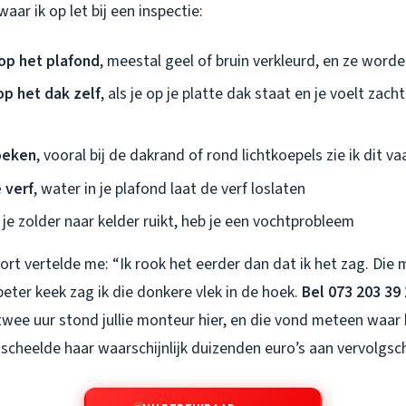
waar ik op let bij een inspectie:
op het plafond
, meestal geel of bruin verkleurd, en ze word
p het dak zelf
, als je op je platte dak staat en je voelt zach
oeken
, vooral bij de dakrand of rond lichtkoepels zie ik dit va
 verf
, water in je plafond laat de verf loslaten
s je zolder naar kelder ruikt, heb je een vochtprobleem
rt vertelde me: “Ik rook het eerder dan dat ik het zag. Die 
 beter keek zag ik die donkere vlek in de hoek.
Bel 073 203 39 
 twee uur stond jullie monteur hier, en die vond meteen waar
scheelde haar waarschijnlijk duizenden euro’s aan vervolgsc