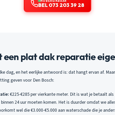
NU BEREIKBAAR
BEL 073 203 39 28
 een plat dak reparatie eige
elke dag, en het eerlijke antwoord is: dat hangt ervan af. Maa
atting geven voor Den Bosch:
atie:
€225-€285 per vierkante meter. Dit is wat je betaalt als
binnen 24 uur moeten komen. Het is duurder omdat we alles
oorkomt wel die €3.000-€5.000 aan waterschade die je anders 