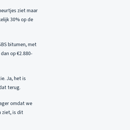
heurtjes ziet maar
elijk 30% op de
SBS bitumen, met
 dan op €2.880-
e. Ja, het is
dat terug.
% lager omdat we
ziet, is dit