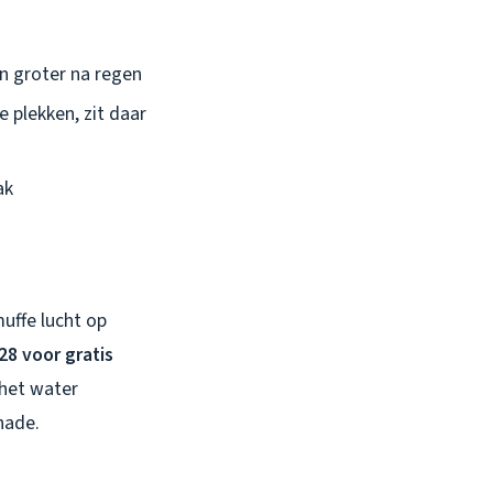
en groter na regen
te plekken, zit daar
ak
muffe lucht op
28 voor gratis
 het water
hade.