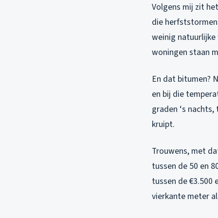
Volgens mij zit h
die herfststormen 
weinig natuurlijke
woningen staan 
En dat bitumen? Na
en bij die temper
graden ‘s nachts,
kruipt.
Trouwens, met dat
tussen de 50 en 80
tussen de €3.500 e
vierkante meter a