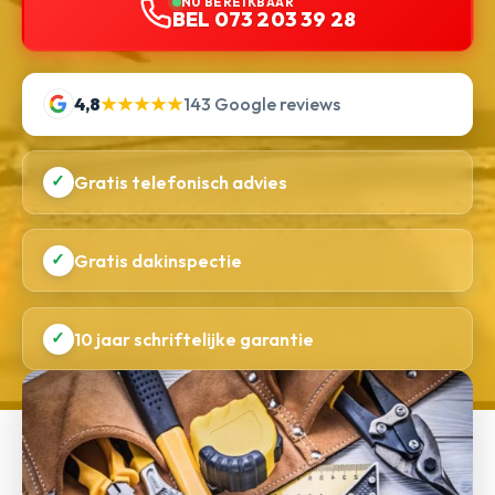
NU BEREIKBAAR
BEL 073 203 39 28
4,8
★★★★★
143 Google reviews
✓
Gratis telefonisch advies
✓
Gratis dakinspectie
✓
10 jaar schriftelijke garantie