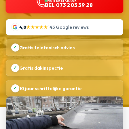
NU BEREIKBAAR
BEL 073 203 39 28
4,8
★★★★★
143 Google reviews
✓
Gratis telefonisch advies
✓
Gratis dakinspectie
✓
10 jaar schriftelijke garantie