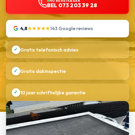
NU BEREIKBAAR
BEL 073 203 39 28
4,8
★★★★★
143 Google reviews
✓
Gratis telefonisch advies
✓
Gratis dakinspectie
✓
10 jaar schriftelijke garantie