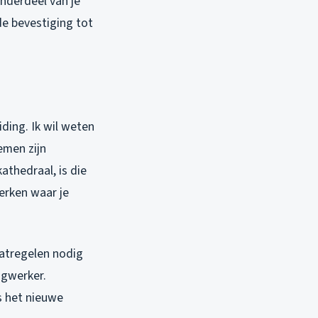
onderdeel van je
de bevestiging tot
ding. Ik wil weten
emen zijn
athedraal, is die
erken waar je
aatregelen nodig
ogwerker.
s het nieuwe