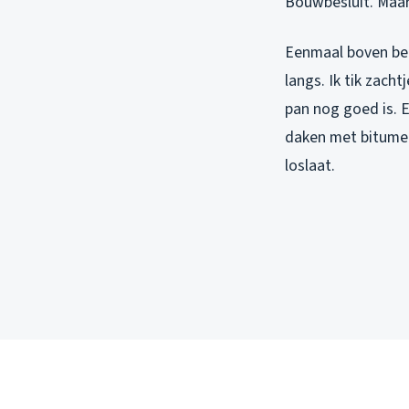
Bouwbesluit. Maar 
Eenmaal boven begi
langs. Ik tik zach
pan nog goed is. E
daken met bitumen
loslaat.