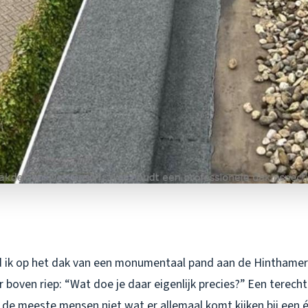
 ik op het dak van een monumentaal pand aan de Hinthamer
 boven riep: “Wat doe je daar eigenlijk precies?” Een terech
 de meeste mensen niet wat er allemaal komt kijken bij een é