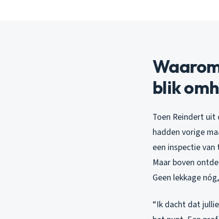
Waarom e
blik om
Toen Reindert uit d
hadden vorige maa
een inspectie van 
Maar boven ontdek
Geen lekkage nóg,
“Ik dacht dat jull