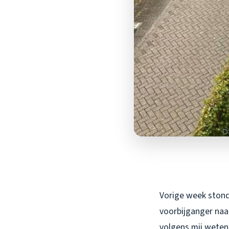
Vorige week stond
voorbijganger naar
volgens mij weten