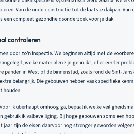
essionele dakinspectie is systematisch werk waarbij we elk 
leren. Van de onderconstructie tot de laatste dakpan. Van 
t is een compleet gezondheidsonderzoek voor je dak.
al controleren
en door zo’n inspectie. We beginnen altijd met de voorberei
aangelegd, welke materialen zijn gebruikt, of er eerder probl
e panden in West of de binnenstad, zoals rond de Sint-Jansk
extra belangrijk. Die gebouwen hebben vaak specifieke kenm
t houden.
. Voor ik überhaupt omhoog ga, bepaal ik welke veiligheidsm
aken gebruik ik valbeveiliging. Bij hoge gebouwen soms een ho
it jaar zijn de eisen daarvoor nog strenger geworden volgen