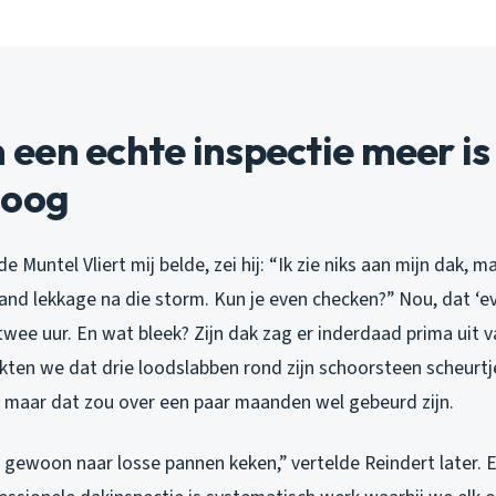
en echte inspectie meer is
hoog
e Muntel Vliert mij belde, zei hij: “Ik zie niks aan mijn dak, 
nd lekkage na die storm. Kun je even checken?” Nou, dat ‘e
twee uur. En wat bleek? Zijn dak zag er inderdaad prima uit v
ten we dat drie loodslabben rond zijn schoorsteen scheurtj
 maar dat zou over een paar maanden wel gebeurd zijn.
ie gewoon naar losse pannen keken,” vertelde Reindert later. E