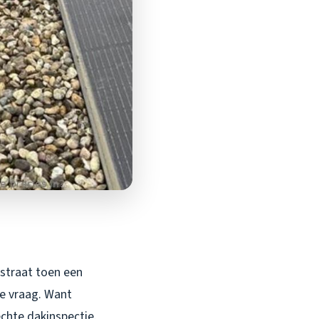
straat toen een
te vraag. Want
chte dakinspectie.