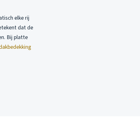
isch elke rij
betekent dat de
. Bij platte
dakbedekking