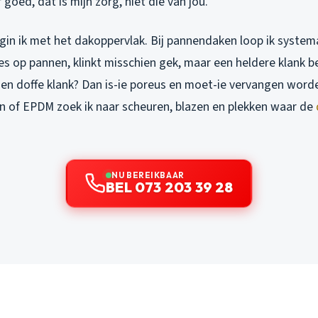
goed, dat is mijn zorg, niet die van jou.
n ik met het dakoppervlak. Bij pannendaken loop ik systemat
tjes op pannen, klinkt misschien gek, maar een heldere klank 
en doffe klank? Dan is-ie poreus en moet-ie vervangen worden
 of EPDM zoek ik naar scheuren, blazen en plekken waar de
NU BEREIKBAAR
BEL 073 203 39 28