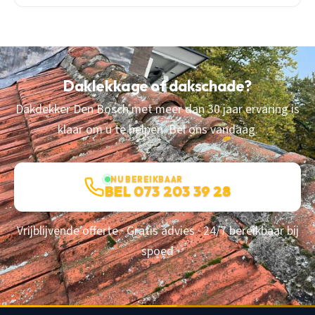
Daklekkage of dakschade?
Dakdekker Den Bosch met meer dan 30 jaar ervaring is
klaar om u te helpen. Bel ons vandaag.
NU BEREIKBAAR
BEL 073 203 39 28
Vrijblijvende offerte · Gratis advies · 24/7 bereikbaar bij
spoed